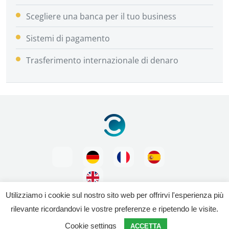
Scegliere una banca per il tuo business
Sistemi di pagamento
Trasferimento internazionale di denaro
Utilizziamo i cookie sul nostro sito web per offrirvi l'esperienza più
rilevante ricordandovi le vostre preferenze e ripetendo le visite.
Menzione legale
- Bank4pro 2026 - tutti i diritti riservati
Cookie settings
ACCETTA