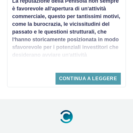
La reputazione della Penisola non sempre
è favorevole all'apertura di un'attività
commerciale, questo per tantissimi motivi,
come la burocrazia, le vicissitudini del
passato e le questioni strutturali, che
l'hanno storicamente posizionata in modo
sfavorevole per i potenziali investitori che
desiderano
avviare un'attività
commerciale in Italia
. Tuttavia, dopo le
riforme mirate del Governo italiano nel
2014,
avviare un'azienda
non è mai stato
CONTINUA A LEGGERE
così attraente, in particolare nei settori
come l'industria manifatturiera, meccanica
e delle costruzioni, chimica, dei trasporti,
del turismo e della gastronomia. Oggi,
l'Italia è un paese che privilegia le piccole
e medie imprese, che costituiscono il 90%
del mercato italiano.