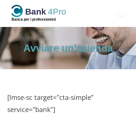
Skip
Bank
4Pro
to
content
Banca per i professionisti
Avviare un’azienda
[lmse-sc target=”cta-simple”
service=”bank”]