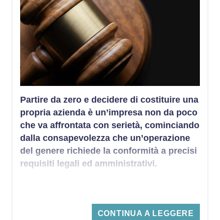
Partire da zero
e decidere di costituire una
propria azienda è un’impresa non da poco
che va affrontata con
serietà
, cominciando
dalla
consapevolezza
che un’operazione
del genere richiede la conformità a precisi
requisiti legali ed amministrativi
.
CONTINUA A LEGGERE