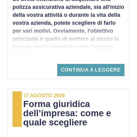
polizza assicurativa aziendale
, sia all'inizio
della vostra attività o durante la vita della
vostra azienda, potete scegliere di farlo
per vari motivi. Ovviamente, l'obiettivo
principale è quello di mettere al sicuro la
propria realtà aziendale sotto l'aspetto
puramente economico, garantendole una
rendita duratura e incrementando le
CONTINUA A LEGGERE
chance di un successo sempre più
notevole. Scopriamo insieme tutto ciò che
c'è da sapere sulle
assicurazioni aziendali
,
con un occhio attento rivolto ai motivi per
17 AGOSTO 2019
Forma giuridica
i quali sottoscriverle.
dell’impresa: come e
quale scegliere