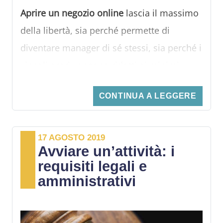
Aprire un negozio online
lascia il massimo
della libertà, sia perché permette di
diventare manager di sé stessi, sia perché i
vincoli orari vengono ridotti ai minimi
termini. Ma quali sono i passi da compiere
CONTINUA A LEGGERE
per aprire un'attività imprenditoriale del
genere? Qual è il collegamento tra e-
commerce e banca?
17 AGOSTO 2019
Avviare un’attività: i
In questa pratica guida verranno forniti dei
requisiti legali e
consigli molto utili per iniziare senza
amministrativi
commettere errori.