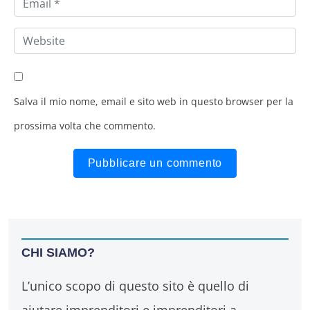
Salva il mio nome, email e sito web in questo browser per la
prossima volta che commento.
CHI SIAMO?
L’unico scopo di questo sito è quello di
aiutare imprenditori e imprenditori a