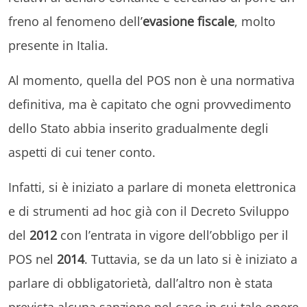
freno al fenomeno dell’
evasione fiscale
, molto
presente in Italia.
Al momento, quella del POS non è una normativa
definitiva, ma è capitato che ogni provvedimento
dello Stato abbia inserito gradualmente degli
aspetti di cui tener conto.
Infatti, si è iniziato a parlare di moneta elettronica
e di strumenti ad hoc già con il Decreto Sviluppo
del
2012
con l’entrata in vigore dell’obbligo per il
POS nel
2014
. Tuttavia, se da un lato si è iniziato a
parlare di obbligatorietà, dall’altro non è stata
prevista alcuna sanzione nel caso in cui tale onere