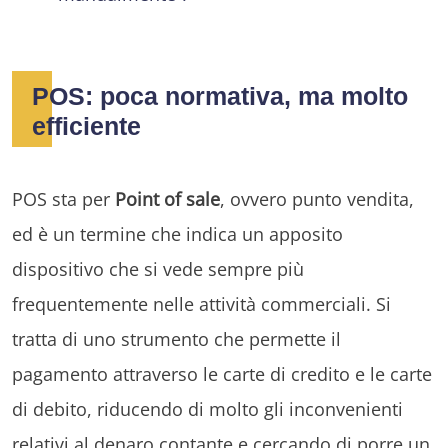
POS: poca normativa, ma molto
efficiente
POS sta per
Point of sale
, ovvero punto vendita,
ed è un termine che indica un apposito
dispositivo che si vede sempre più
frequentemente nelle attività commerciali. Si
tratta di uno strumento che permette il
pagamento attraverso le carte di credito e le carte
di debito, riducendo di molto gli inconvenienti
relativi al denaro contante e cercando di porre un