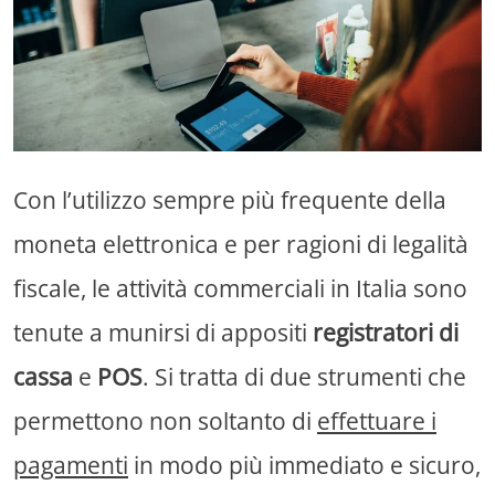
Con l’utilizzo sempre più frequente della
moneta elettronica e per ragioni di legalità
fiscale, le attività commerciali in Italia sono
tenute a munirsi di appositi
registratori di
cassa
e
POS
. Si tratta di due strumenti che
permettono non soltanto di
effettuare i
pagamenti
in modo più immediato e sicuro,