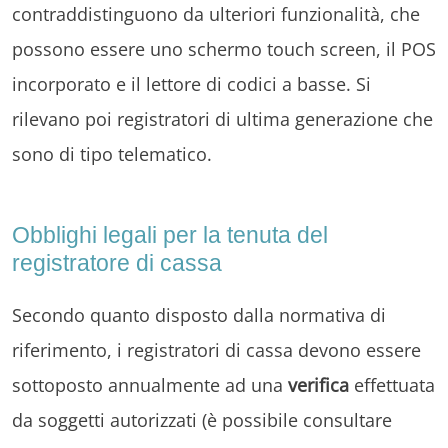
contraddistinguono da ulteriori funzionalità, che
possono essere uno schermo touch screen, il POS
incorporato e il lettore di codici a basse. Si
rilevano poi registratori di ultima generazione che
sono di tipo telematico.
Obblighi legali per la tenuta del
registratore di cassa
Secondo quanto disposto dalla normativa di
riferimento, i registratori di cassa devono essere
sottoposto annualmente ad una
verifica
effettuata
da soggetti autorizzati (è possibile consultare