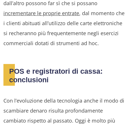
dall’altro possono far sì che si possano
incrementare le proprie entrate
, dal momento che
i clienti abituati all’utilizzo delle carte elettroniche
si recheranno più frequentemente negli esercizi
commerciali dotati di strumenti ad hoc.
POS e registratori di cassa:
conclusioni
Con l’evoluzione della tecnologia anche il modo di
scambiare denaro risulta profondamente
cambiato rispetto al passato. Oggi è molto più